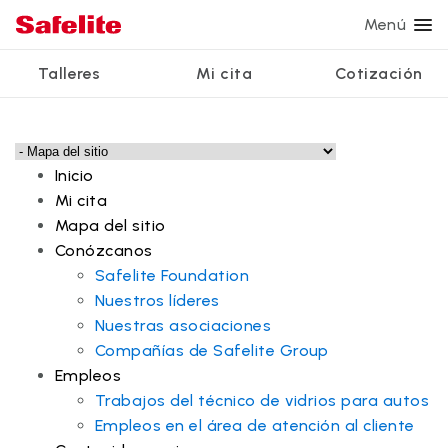
Menú
Talleres
Mi cita
Cotización
Servicios
Servicios de vidrio
Otros servicios
¿Por qué Safelite?
Talleres
Ver todos los servicios
Reparación de parabrisas
Reparación de ventanillas eléctricas
Reseñas de clientes
Inicio
Estamos contratando
Mi cita
Reemplazo de parabrisas
Recalibrado de los sistemas de seguridad
Garantía nacional
Mapa del sitio
Reemplazo del vidrio trasero
Reparación y reemplazo comercial
Safelite Foundation
Conózcanos
Mi cita
Safelite Foundation
Reemplazo de ventanilla lateral
Nuestros líderes
Cotizar + Programar
Nuestras asociaciones
Reparación de vidrio a domicilio
Compañías de Safelite Group
Empleos
Trabajos del técnico de vidrios para autos
Empleos en el área de atención al cliente