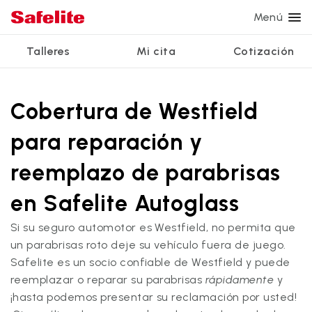
Menú
Talleres
Mi cita
Cotización
Servicios
Servicios de vidrio
Otros servicios
¿Por qué Safelite?
Talleres
Ver todos los servicios
Cobertura de Westfield
Reparación de parabrisas
Reparación de ventanillas eléctricas
Reseñas de clientes
para reparación y
Estamos contratando
Reemplazo de parabrisas
Recalibrado de los sistemas de seguridad
Garantía nacional
reemplazo de parabrisas
Reemplazo del vidrio trasero
Reparación y reemplazo comercial
Safelite Foundation
Mi cita
en Safelite Autoglass
Reemplazo de ventanilla lateral
Cotizar + Programar
Si su seguro automotor es Westfield, no permita que
Reparación de vidrio a domicilio
un parabrisas roto deje su vehículo fuera de juego.
Safelite es un socio confiable de Westfield y puede
reemplazar o reparar su parabrisas
rápidamente
y
¡hasta podemos presentar su reclamación por usted!