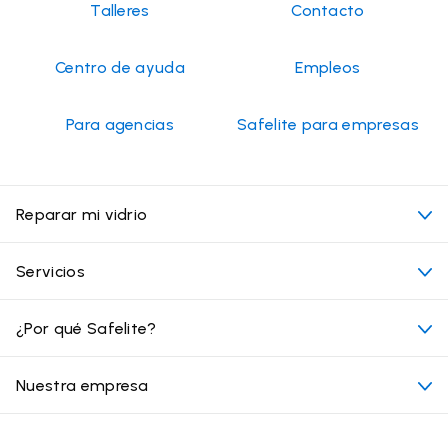
Talleres
Contacto
Centro de ayuda
Empleos
Para agencias
Safelite para empresas
Reparar mi vidrio
Mi cita
Servicios
Costo de servicios de vidrios para autos
Ubicaciones convenientes
¿Por qué Safelite?
Vehículos
Más allá del vidrio
Por qué elegir Safelite
Nuestra empresa
Productos
Garantía nacional
Conózcanos