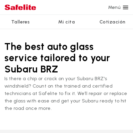
Menú
Talleres
Mi cita
Cotización
Servicios
Servicios de vidrio
Otros servicios
¿Por qué Safelite?
Talleres
Ver todos los servicios
The best auto glass
Reparación de parabrisas
Reparación de ventanillas eléctricas
Reseñas de clientes
service tailored to your
Estamos contratando
Reemplazo de parabrisas
Recalibrado de los sistemas de seguridad
Garantía nacional
Subaru BRZ
Reemplazo del vidrio trasero
Reparación y reemplazo comercial
Safelite Foundation
Mi cita
Is there a chip or crack on your Subaru BRZ's
windshield? Count on the trained and certified
Reemplazo de ventanilla lateral
technicians at Safelite to fix it. We’ll repair or replace
Cotizar + Programar
Reparación de vidrio a domicilio
the glass with ease and get your Subaru ready to hit
the road once more.