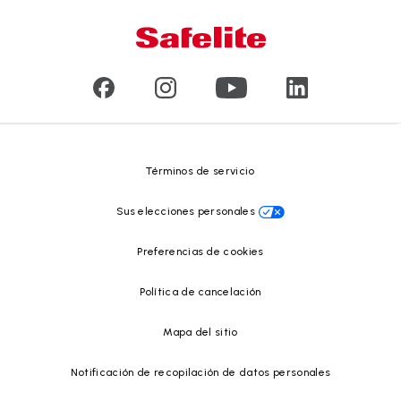
Tipo de daño en el vidrio
Servicio a domicilio y en taller
Líderes
Vidrios para vehículos comerciales y de gran tamaño
Reseñas de clientes
Comunicados de prensa
Reciclado de vidrio
Safelite Foundation
Centro de recursos
Términos de servicio
Sus elecciones personales
Preferencias de cookies
Política de cancelación
Mapa del sitio
Notificación de recopilación de datos personales