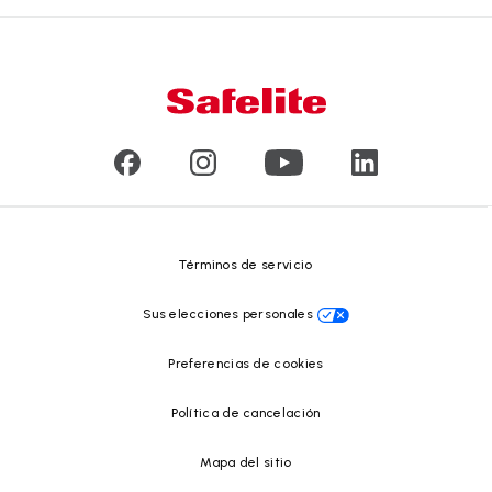
Productos
Garantía nacional
Conózcanos
Tipo de daño en el vidrio
Servicio a domicilio y en taller
Líderes
Vidrios para vehículos comerciales y de gran tamaño
Reseñas de clientes
Comunicados de prensa
Reciclado de vidrio
Safelite Foundation
Centro de recursos
Términos de servicio
Sus elecciones personales
Preferencias de cookies
Política de cancelación
Mapa del sitio