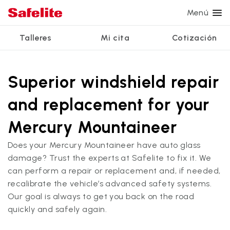
Menú
Talleres
Mi cita
Cotización
Servicios
Servicios de vidrio
Otros servicios
¿Por qué Safelite?
Talleres
Ver todos los servicios
Superior windshield repair
Reparación de parabrisas
Reparación de ventanillas eléctricas
Reseñas de clientes
and replacement for your
Estamos contratando
Reemplazo de parabrisas
Recalibrado de los sistemas de seguridad
Garantía nacional
Mercury Mountaineer
Reemplazo del vidrio trasero
Reparación y reemplazo comercial
Safelite Foundation
Mi cita
Does your Mercury Mountaineer have auto glass
Reemplazo de ventanilla lateral
damage? Trust the experts at Safelite to fix it. We
Cotizar + Programar
can perform a repair or replacement and, if needed,
Reparación de vidrio a domicilio
recalibrate the vehicle’s advanced safety systems.
Our goal is always to get you back on the road
quickly and safely again.