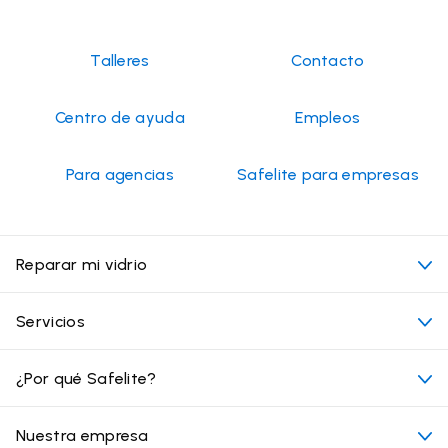
Talleres
Contacto
Centro de ayuda
Empleos
Para agencias
Safelite para empresas
Reparar mi vidrio
Mi cita
Servicios
Costo de servicios de vidrios para autos
Ubicaciones convenientes
¿Por qué Safelite?
Vehículos
Más allá del vidrio
Por qué elegir Safelite
Nuestra empresa