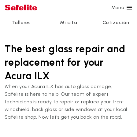
Menú
Talleres
Mi cita
Cotización
Servicios
Servicios de vidrio
Otros servicios
¿Por qué Safelite?
Talleres
Ver todos los servicios
The best glass repair and
Reparación de parabrisas
Reparación de ventanillas eléctricas
Reseñas de clientes
replacement for your
Estamos contratando
Reemplazo de parabrisas
Recalibrado de los sistemas de seguridad
Garantía nacional
Acura ILX
Reemplazo del vidrio trasero
Reparación y reemplazo comercial
Safelite Foundation
Mi cita
When your Acura ILX has auto glass damage,
Reemplazo de ventanilla lateral
Safelite is here to help. Our team of expert
Cotizar + Programar
technicians is ready to repair or replace your front
Reparación de vidrio a domicilio
windshield, back glass or side windows at your local
Safelite shop. Now let’s get you back on the road.