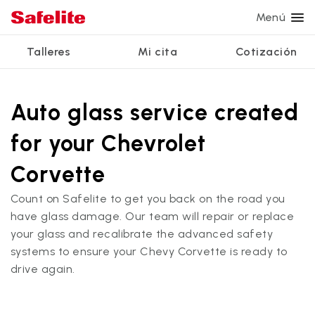
Menú
Talleres
Mi cita
Cotización
Servicios
Servicios de vidrio
Otros servicios
¿Por qué Safelite?
Talleres
Ver todos los servicios
Auto glass service created
Reparación de parabrisas
Reparación de ventanillas eléctricas
Reseñas de clientes
for your Chevrolet
Estamos contratando
Reemplazo de parabrisas
Recalibrado de los sistemas de seguridad
Garantía nacional
Corvette
Reemplazo del vidrio trasero
Reparación y reemplazo comercial
Safelite Foundation
Mi cita
Count on Safelite to get you back on the road you
Reemplazo de ventanilla lateral
have glass damage. Our team will repair or replace
Cotizar + Programar
your glass and recalibrate the advanced safety
Reparación de vidrio a domicilio
systems to ensure your Chevy Corvette is ready to
drive again.