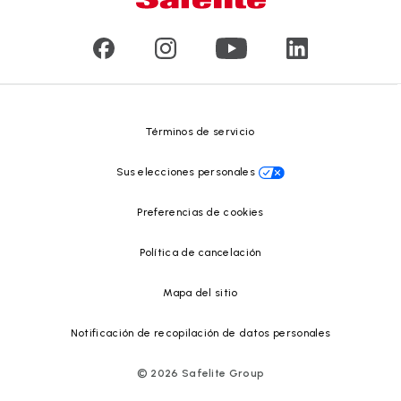
Reseñas de clientes
Comunicados de prensa
Reciclado de vidrio
Safelite Foundation
Centro de recursos
Términos de servicio
Sus elecciones personales
Preferencias de cookies
Política de cancelación
Mapa del sitio
Notificación de recopilación de datos personales
©
2026
Safelite Group