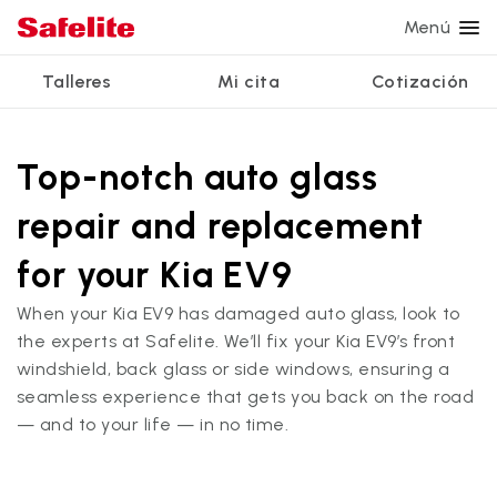
Menú
Talleres
Mi cita
Cotización
Servicios
Servicios de vidrio
Otros servicios
¿Por qué Safelite?
Talleres
Ver todos los servicios
Top-notch auto glass
Reparación de parabrisas
Reparación de ventanillas eléctricas
Reseñas de clientes
repair and replacement
Estamos contratando
Reemplazo de parabrisas
Recalibrado de los sistemas de seguridad
Garantía nacional
for your Kia EV9
Reemplazo del vidrio trasero
Reparación y reemplazo comercial
Safelite Foundation
Mi cita
When your Kia EV9 has damaged auto glass, look to
Reemplazo de ventanilla lateral
the experts at Safelite. We’ll fix your Kia EV9’s front
Cotizar + Programar
windshield, back glass or side windows, ensuring a
Reparación de vidrio a domicilio
seamless experience that gets you back on the road
— and to your life — in no time.