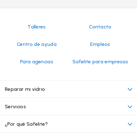
Talleres
Contacto
Centro de ayuda
Empleos
Para agencias
Safelite para empresas
Reparar mi vidrio
Mi cita
Servicios
Costo de servicios de vidrios para autos
Ubicaciones convenientes
¿Por qué Safelite?
Vehículos
Más allá del vidrio