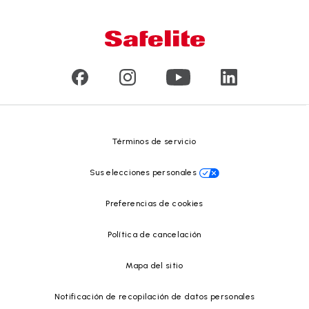
Conózcanos
Tipo de daño en el vidrio
Servicio a domicilio y en taller
Líderes
Vidrios para vehículos comerciales y de gran tamaño
Reseñas de clientes
Comunicados de prensa
Reciclado de vidrio
Safelite Foundation
Centro de recursos
Términos de servicio
Sus elecciones personales
Preferencias de cookies
Política de cancelación
Mapa del sitio
Notificación de recopilación de datos personales