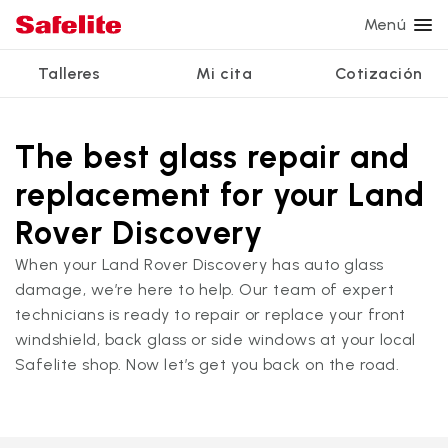
Menú
Talleres
Mi cita
Cotización
Servicios
Servicios de vidrio
Otros servicios
¿Por qué Safelite?
Talleres
Ver todos los servicios
The best glass repair and
Reparación de parabrisas
Reparación de ventanillas eléctricas
Reseñas de clientes
replacement for your Land
Estamos contratando
Reemplazo de parabrisas
Recalibrado de los sistemas de seguridad
Garantía nacional
Rover Discovery
Reemplazo del vidrio trasero
Reparación y reemplazo comercial
Safelite Foundation
Mi cita
When your Land Rover Discovery has auto glass
damage, we’re here to help. Our team of expert
Reemplazo de ventanilla lateral
technicians is ready to repair or replace your front
Cotizar + Programar
Reparación de vidrio a domicilio
windshield, back glass or side windows at your local
Safelite shop. Now let’s get you back on the road.