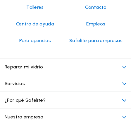
Talleres
Contacto
Centro de ayuda
Empleos
Para agencias
Safelite para empresas
Reparar mi vidrio
Mi cita
Servicios
Costo de servicios de vidrios para autos
Ubicaciones convenientes
¿Por qué Safelite?
Vehículos
Más allá del vidrio
Por qué elegir Safelite
Nuestra empresa
Productos
Garantía nacional