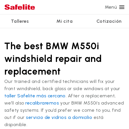
Menú
Talleres
Mi cita
Cotización
Servicios
Servicios de vidrio
Otros servicios
¿Por qué Safelite?
Talleres
Ver todos los servicios
The best BMW M550i
Reparación de parabrisas
Reparación de ventanillas eléctricas
Reseñas de clientes
windshield repair and
Estamos contratando
Reemplazo de parabrisas
Recalibrado de los sistemas de seguridad
Garantía nacional
replacement
Reemplazo del vidrio trasero
Reparación y reemplazo comercial
Safelite Foundation
Mi cita
Our trained and certified technicians will fix your
Reemplazo de ventanilla lateral
front windshield, back glass or side windows at your
Cotizar + Programar
taller Safelite más cercano
Reparación de vidrio a domicilio
. After a replacement,
we’ll also
recalibraremos
your BMW M550i’s advanced
safety systems. If you’d prefer we come to you, find
out if our
servicio de vidrios a domicilio
está
disponible.