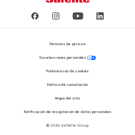
Reseñas de clientes
Comunicados de prensa
Reciclado de vidrio
Safelite Foundation
Centro de recursos
Términos de servicio
Sus elecciones personales
Preferencias de cookies
Política de cancelación
Mapa del sitio
Notificación de recopilación de datos personales
©
2026
Safelite Group