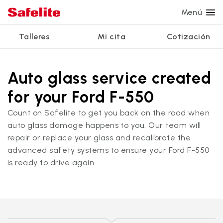
Menú
Talleres
Mi cita
Cotización
Servicios
Servicios de vidrio
Otros servicios
¿Por qué Safelite?
Talleres
Ver todos los servicios
Auto glass service created
Reparación de parabrisas
Reparación de ventanillas eléctricas
Reseñas de clientes
for your Ford F-550
Estamos contratando
Reemplazo de parabrisas
Recalibrado de los sistemas de seguridad
Garantía nacional
Count on Safelite to get you back on the road when
Reemplazo del vidrio trasero
Reparación y reemplazo comercial
Safelite Foundation
auto glass damage happens to you. Our team will
Mi cita
repair or replace your glass and recalibrate the
Reemplazo de ventanilla lateral
advanced safety systems to ensure your Ford F-550
Cotizar + Programar
is ready to drive again.
Reparación de vidrio a domicilio