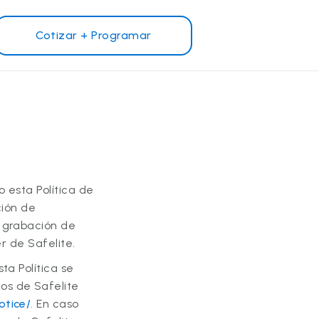
Cotizar + Programar
¿Por qué Safelite?
Reseñas de clientes
Garantía nacional
s
Safelite Foundation
o esta Política de
ción de
e grabación de
er de Safelite.
ta Política se
Safelite​​​​​​​
otice/
. En caso