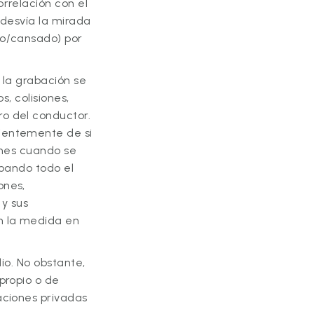
rrelación con el
 desvía la mirada
to/cansado) por
y la grabación se
s, colisiones,
o del conductor.
dientemente de si
ones cuando se
rabando todo el
ones,
 y sus
n la medida en
dio. No obstante,
propio o de
aciones privadas