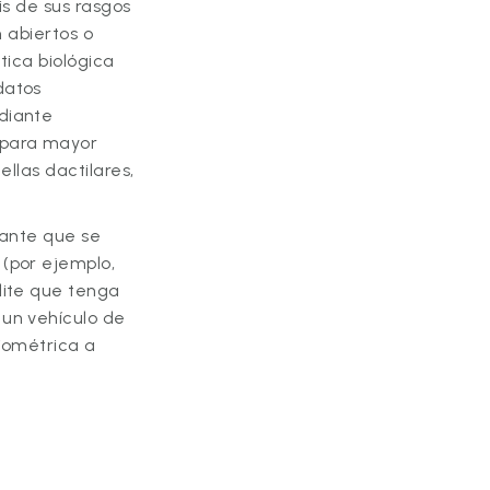
is de sus rasgos
n abiertos o
tica biológica
datos
diante
 para mayor
ellas dactilares,
itante que se
 (por ejemplo,
lite que tenga
 un vehículo de
biométrica a