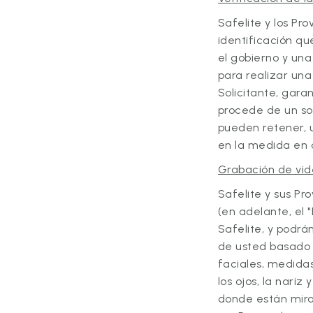
Safelite y los Pr
identificación qu
el gobierno y una
para realizar una
Solicitante, garan
procede de un sol
pueden retener, u
en la medida en q
Grabación de vi
Safelite y sus Pr
(en adelante, el "
Safelite, y podrán
de usted basado 
faciales, medidas
los ojos, la nariz
donde están miran