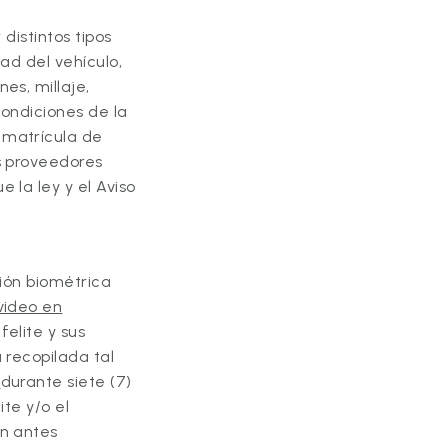
 distintos tipos
dad del vehículo,
es, millaje,
condiciones de la
 matrícula de
us proveedores
 la ley y el Aviso
ción biométrica
video en
elite y sus
 recopilada tal
e
durante siete (7)
ite y/o el
ón antes