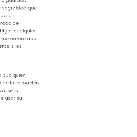
ra guardar,
de seguridad que
aluarán
grado de
tigar cualquier
o no autorizado.
ros, si es
n cualquier
o de Información
a, se lo
de usar su