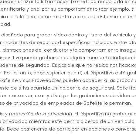
ueden utilizar la Información biométrica recopilada en co
identificarlo y analizar su comportamiento (por ejemplo, si
 mira el teléfono, come mientras conduce, está somnolien
idad.
tá diseñado para grabar video dentro y fuera del vehículo 
 incidentes de seguridad específicos, incluidos, entre otro
, distracciones del conductor y/o comportamiento insegur
Dispositivo puede grabar en cualquier momento, indepen
cidente de seguridad. Es posible que no reciba notificaci
n. Por lo tanto, debe suponer que (1) el Dispositivo está g
 Safelite y sus Proveedores pueden acceder a las grabaci
te de si ha ocurrido un incidente de seguridad. Safelite
en conservar, usar y divulgar las grabaciones de video e
viso de privacidad de empleados de Safelite lo permitan.
o y protección de la privacidad
. El Dispositivo no graba au
a privacidad mientras esté dentro o cerca de un vehículo 
ite. Debe abstenerse de participar en acciones o convers