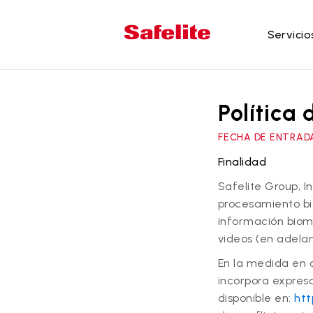
Servicio
Se
Política
Re
Re
FECHA DE ENTRADA 
Re
Finalidad
Re
Safelite Group, I
la
procesamiento bio
Re
información biom
do
videos (en adelant
En la medida en q
incorpora expresam
disponible en:
htt