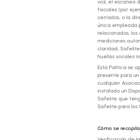
voz, el escaneo d
faciales (por ejem
cerrados, o la di
única empleada p
relacionados, lo
mediciones autom
claridad, Safelit
huellas vocales 
Esta Política se a
presente para un
cualquier Asociad
instalado un Dis
Safelite que teng
Safelite para los 
Cómo se recopila
Verificación de la