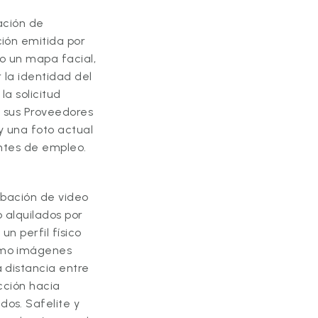
ación de
ción emitida por
do un mapa facial,
 la identidad del
la solicitud
y sus Proveedores
y una foto actual
antes de empleo.
rabación de video
o alquilados por
un perfil físico
como imágenes
a distancia entre
ección hacia
dos. Safelite y