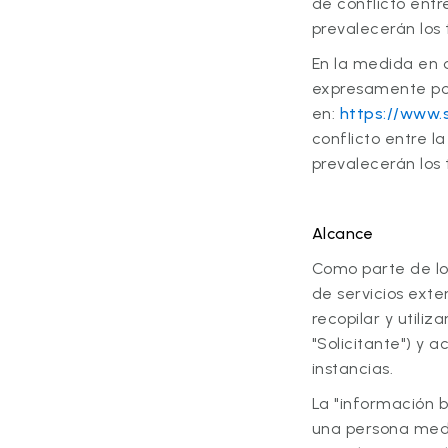
de conflicto entr
prevalecerán los 
En la medida en q
expresamente por r
en:
https://www.s
conflicto entre l
prevalecerán los 
Alcance
Como parte de los
de servicios exte
recopilar y utili
"Solicitante") y 
instancias.
La "información b
una persona media