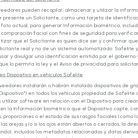
oveedores pueden recopilar, almacenar y utilizar la inform
e presente un Solicitante, como una tarjeta de identifica
 foto actual, para generar Información biométrica, inclui
 comparación facial con fines de seguridad para verificar
tizar que el Solicitante es quien dice ser y confirmar que 
icitante real y no de un sistema automatizado. Safelite 
sar y divulgar una identificación emitida por el gobierno 
ue lo permita la ley y el Aviso de privacidad para solicit
deo
Dispositivo en vehículos Safelite
oveedores instalarán o habrán instalado dispositivos de g
Dispositivo") en todos los vehículos propiedad de Safelite 
 utilizar software en relación con el Dispositivo para crear 
en la Información biométrica que el Dispositivo capte, 
, proporciones o el estado de sus rasgos faciales (como l
 y las orejas y/o si los ojos están abiertos o cerrados, la dir
do), incluidos los metadatos relacionados y datos deriva