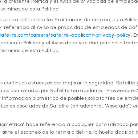
e la presente Política y el Aviso de privacidad de emplead
términos de esta Política.
ue sea aplicable a los Solicitantes de empleo, esta Políti
eferencia al Aviso de privacidad de empleados de Safelite​​
afelite.com/careers/safelite-applicant-privacy-policy
. E
a presente Política y el Aviso de privacidad para solicitant
términos de esta Política.
 continuos esfuerzos por mejorar la seguridad, Safelite 
rnos contratados por Safelite (en adelante, "Proveedores
zar Información biométrica de posibles solicitantes de emp
actuales asociados de Safelite (en adelante, "Asociado")
iométrica" hace referencia a cualquier dato utilizado par
nte el escaneo de la retina o del iris, la huella dactilar, 