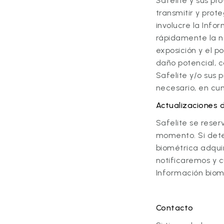
S
afelite y sus p
transmitir y prot
involucre la Info
rápidamente la n
exposición y el 
daño potencial, 
Safelite y/o sus 
necesario, en cum
Actualizaciones de
Safelite se reser
momento. Si dete
biométrica adqui
notificaremos y c
Información biom
Contacto