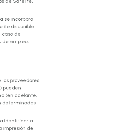
os de Safelite,
ca se incorpora
​​​​​
disponible
n caso de
es de empleo,
y los proveedores
") pueden
leo (en adelante,
 en determinadas
a identificar a
la impresión de