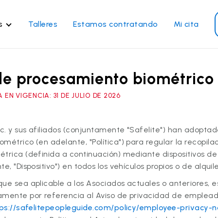
s
Talleres
Estamos contratando
Mi cita
rvicios de vidrios
Otros servicios
 de procesamiento biométrico
paración de parabrisas
Reparación de ventanillas
eléctricas
emplazo de parabrisas
EN VIGENCIA: 31 DE JULIO DE 2026
Recalibrado de los sistema
emplazo del vidrio trasero
de seguridad
emplazo de ventanilla
nc. y sus afiliados (conjuntamente "Safelite") han adoptad
Reparación y reemplazo
teral
métrico (en adelante, "Política") para regular la recopila
comercial
paración de vidrio a
étrica (definida a continuación) mediante dispositivos d
micilio
e, "Dispositivo") en todos los vehículos propios o de alquil
ue sea aplicable a los Asociados actuales o anteriores, es
Ver todos los servicios
ente por referencia al Aviso de privacidad de empleados de 
ps://safelitepeopleguide.com/policy/employee-privacy-n