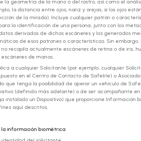
e la geometría de la mano o del rostro, así como el anális
plo, la distancia entre ojos, nariz y orejas, si los ojos está
rección de la mirada). Incluye cualquier patrón o caracterís
ara la identificación de una persona, junto con los meta
s datos derivados de dichos escáneres y los generados me
áticas de esos patrones o características. Sin embargo,
e no recopila actualmente escáneres de retina o de iris, hu
ni escáneres de manos.
plica a cualquier Solicitante (por ejemplo, cualquier Solic
 puesto en el Centro de Contacto de Safelite) o Asociado
o que tenga la posibilidad de operar un vehículo de Safe
positivo (definido más adelante) o de ser acompañante en
a instalado un Dispositivo) que proporcione Información 
fines aquí descritos.
 la información biométrica
 identidad del solicitante