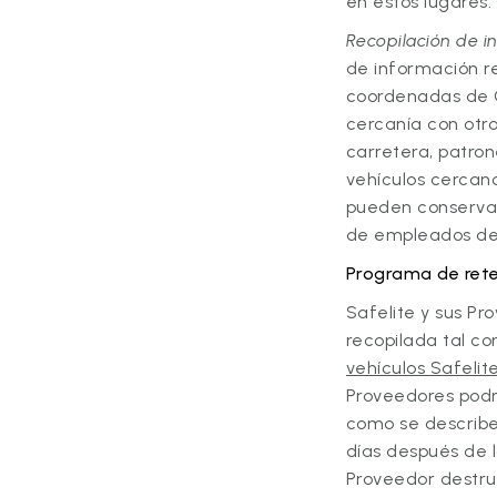
en estos lugares.
Recopilación de i
de información rel
coordenadas de GP
cercanía con otro
carretera, patro
vehículos cercano
pueden conservar,
de empleados de 
Programa de ret
Safelite y sus Pr
recopilada tal c
vehículos Safelit
Proveedores podrá
como se describe
días después de l
Proveedor destru