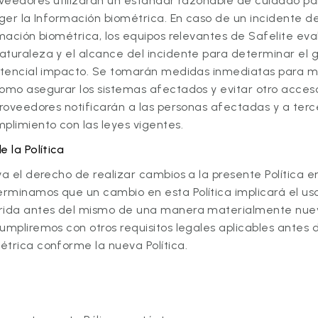
roveedores utilizarán un estándar razonable de cuidado pa
eger la Información biométrica. En caso de un incidente 
rmación biométrica, los equipos relevantes de Safelite ev
aturaleza y el alcance del incidente para determinar el 
potencial impacto. Se tomarán medidas inmediatas para mi
como asegurar los sistemas afectados y evitar otro acces
proveedores notificarán a las personas afectadas y a terce
plimiento con las leyes vigentes.
 la Política
va el derecho de realizar cambios a la presente Política e
rminamos que un cambio en esta Política implicará el us
rida antes del mismo de una manera materialmente nuev
umpliremos con otros requisitos legales aplicables antes 
étrica conforme la nueva Política.