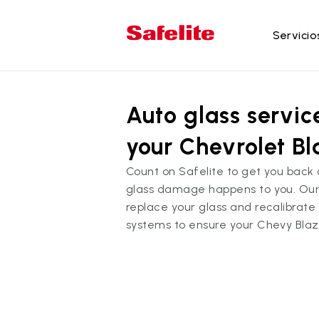
Servicio
Se
Auto glass servic
Re
Re
your Chevrolet B
Re
Count on Safelite to get you back
Re
glass damage happens to you. Our 
la
replace your glass and recalibrat
Re
systems to ensure your Chevy Blaze
do