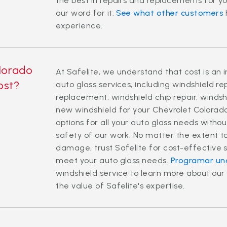
the best in repairs and replacements for yo
our word for it.
See what other customers
experience.
lorado
At Safelite, we understand that cost is an 
cost?
auto glass services, including windshield r
replacement, windshield chip repair, windsh
new windshield for your Chevrolet Colorado
options for all your auto glass needs witho
safety of our work. No matter the extent t
damage, trust Safelite for cost-effective s
meet your auto glass needs.
Programar una
windshield service to learn more about our
the value of Safelite's expertise.