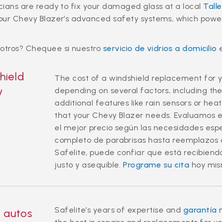
icians are ready to fix your damaged glass at a local
Tall
 your Chevy Blazer’s advanced safety systems, which power
otros? Chequee si nuestro
servicio de vidrios a domicilio
e
hield
The cost of a windshield replacement for 
y
depending on several factors, including the
additional features like rain sensors or he
that your Chevy Blazer needs. Evaluamos e
el mejor precio según las necesidades esp
completo de parabrisas hasta reemplazos d
Safelite, puede confiar que está recibiendo
justo y asequible.
Programe su cita
hoy mi
Safelite’s years of expertise and
garantía 
a autos