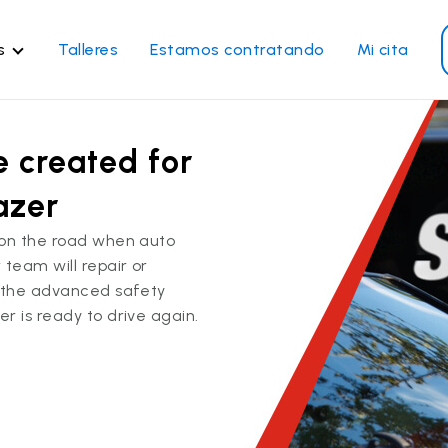
s
Talleres
Estamos contratando
Mi cita
rvicios de vidrios
Otros servicios
e created for
paración de parabrisas
Reparación de ventanillas
eléctricas
emplazo de parabrisas
lazer
Recalibrado de los sistema
emplazo del vidrio trasero
 on the road when auto
de seguridad
emplazo de ventanilla
team will repair or
Reparación y reemplazo
teral
e the advanced safety
comercial
paración de vidrio a
r is ready to drive again.
micilio
Ver todos los servicios