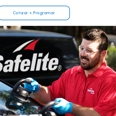
Cotizar + Programar
¿Por qué Safelite?
Reseñas de clientes
Garantía nacional
s
Safelite Foundation