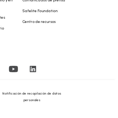
lio y en
Comunicados de prensa
Safelite Foundation
tes
Centro de recursos
rio
Notificación de recopilación de datos
personales