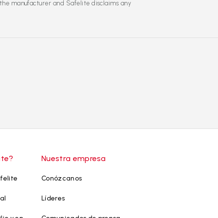
 the manufacturer and Safelite disclaims any
ite?
Nuestra empresa
felite
Conózcanos
al
Líderes