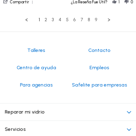
'
on
Compartir
¿La Reseña Fue Útil?
1
0
Share
24
Review
Jun
by
2026
1
2
3
4
5
6
7
8
9
Brian
W.
on
24
Jun
2026
Talleres
Contacto
Centro de ayuda
Empleos
Para agencias
Safelite para empresas
Reparar mi vidrio
Mi cita
Servicios