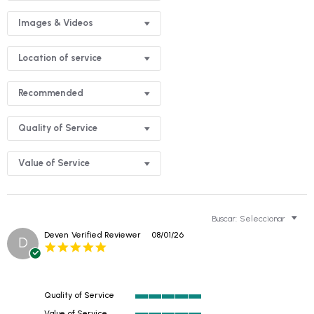
Images & Videos
Location of service
Recommended
Quality of Service
Value of Service
Buscar:
Seleccionar
Deven
Verified Reviewer
08/01/26
D
5.0
star
rating
Quality of Service
5
Value of Service