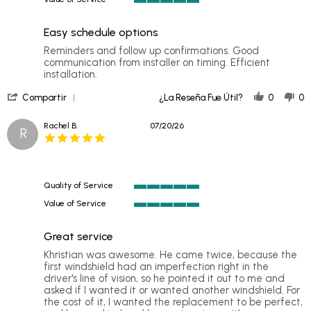
of
5
5
of
rating
Easy schedule options
5
rating
Review
review
Reminders and follow up confirmations. Good
by
stating
communication from installer on timing. Efficient
Deven
Easy
installation.
on
schedule
'
1
options
Compartir
¿La Reseña Fue Útil?
0
0
Share
Aug
Review
2026
Rachel B.
07/20/26
R
by
5.0
Deven
star
on
rating
1
Aug
Quality of Service
2026
5
Value of Service
of
5
5
of
rating
Great service
5
rating
Review
review
Khristian was awesome. He came twice, because the
by
stating
first windshield had an imperfection right in the
Rachel
Great
driver's line of vision, so he pointed it out to me and
B.
service
asked if I wanted it or wanted another windshield. For
on
the cost of it, I wanted the replacement to be perfect,