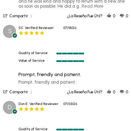
20
and he was kind and happy to return with a new one
Jul
Read
as soon as possible. He did a g
...Read More
2026
more
'
about
Compartir
¿La Reseña Fue Útil?
0
0
Share
Khristian
Review
was
SC
Verified Reviewer
07/18/26
S
by
awesome.
5.0
Rachel
He
star
B.
came
rating
on
twice,
20
Quality of Service
Jul
5
2026
Value of Service
of
5
5
of
rating
Prompt, friendly and patient.
5
rating
Review
review
Prompt, friendly and patient.
by
stating
'
SC
Prompt,
Compartir
¿La Reseña Fue Útil?
0
0
Share
on
friendly
Review
18
and
Don E.
Verified Reviewer
07/03/26
D
by
Jul
patient.
5.0
SC
2026
star
on
rating
18
Jul
Quality of Service
2026