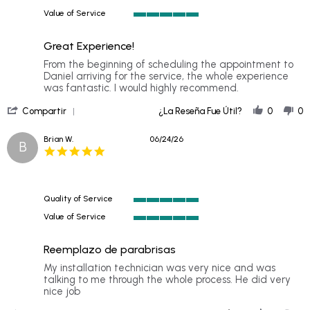
5
Value of Service
of
5
5
of
rating
Great Experience!
5
rating
Review
review
From the beginning of scheduling the appointment to
by
stating
Daniel arriving for the service, the whole experience
Don
Great
was fantastic. I would highly recommend.
E.
Experience!
'
on
Compartir
¿La Reseña Fue Útil?
0
0
Share
3
Review
Jul
Brian W.
06/24/26
B
by
2026
5.0
Don
star
E.
rating
on
3
Quality of Service
Jul
5
2026
Value of Service
of
5
5
of
rating
Reemplazo de parabrisas
5
rating
Review
review
My installation technician was very nice and was
by
stating
talking to me through the whole process. He did very
Brian
Windshield
nice job
W.
Replacement