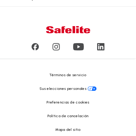
Productos
Garantía nacional
Conózcanos
Tipo de daño en el vidrio
Servicio a domicilio y en taller
Líderes
Vidrios para vehículos comerciales y de gran tamaño
Reseñas de clientes
Comunicados de prensa
Reciclado de vidrio
Safelite Foundation
Centro de recursos
Términos de servicio
Sus elecciones personales
Preferencias de cookies
Política de cancelación
Mapa del sitio