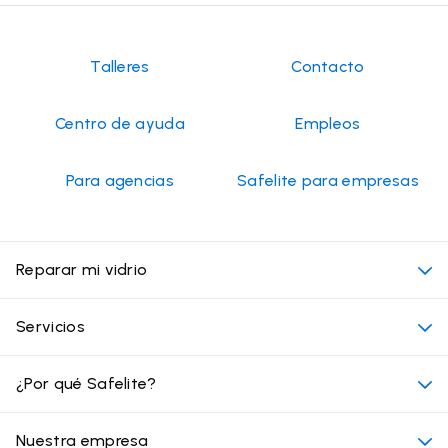
Talleres
Contacto
Centro de ayuda
Empleos
Para agencias
Safelite para empresas
Reparar mi vidrio
Mi cita
Servicios
Costo de servicios de vidrios para autos
Ubicaciones convenientes
¿Por qué Safelite?
Vehículos
Más allá del vidrio
Por qué elegir Safelite
Nuestra empresa