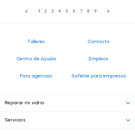
Review
top-
by
tier
1
2
3
4
5
6
7
8
9
Natasha
service.
on
3
May
2026
Talleres
Contacto
Centro de ayuda
Empleos
Para agencias
Safelite para empresas
Reparar mi vidrio
Mi cita
Servicios
Costo de servicios de vidrios para autos