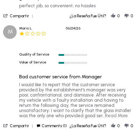
rating
Review
review
perfect job, so convenient, no hassles
by
stating
'
john
great
Compartir
¿La Reseña Fue Útil?
0
0
Share
r.
experience
Review
on
Mario L.
06/24/26
M
by
30
1.0
john
Jun
star
r.
2026
rating
on
30
Quality of Service
Jun
1
2026
Value of Service
of
1
5
of
rating
Bad customer service from Manager
5
rating
Review
review
I would like to report that the customer service
by
stating
provided by the establishment's manager was very
Mario
Bad
poor, confrontational, and dismissive. After receiving
L.
customer
my vehicle with a faulty installation and having to
on
service
return the following day, the service remained
24
from
unsatisfactory; I want to clarify that the glass installer
Jun
Manager
Re
was the only one who provided good ser
...Read More
2026
mor
'
abo
Compartir
Comments (1)
¿La Reseña Fue Útil?
0
0
Share
I
Review
wou