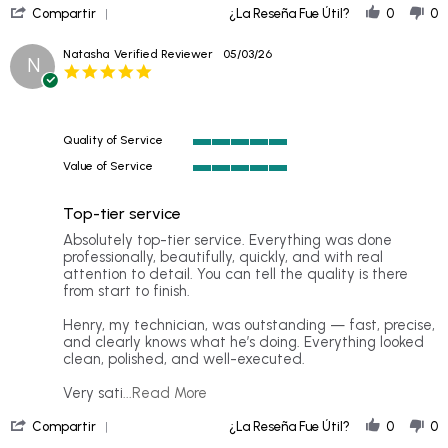
'
on
Compartir
¿La Reseña Fue Útil?
0
0
Share
19
Review
Jun
Natasha
Verified Reviewer
05/03/26
N
by
2026
5.0
Kevin
star
G.
rating
on
19
Quality of Service
Jun
5
2026
Value of Service
of
5
5
of
rating
Top-tier service
5
rating
Review
review
Absolutely top-tier service. Everything was done
by
stating
professionally, beautifully, quickly, and with real
Natasha
Top-
attention to detail. You can tell the quality is there
on
tier
from start to finish.
3
service
May
Henry, my technician, was outstanding — fast, precise,
2026
and clearly knows what he’s doing. Everything looked
clean, polished, and well-executed.
Read
Very sati
...Read More
more
'
about
Compartir
¿La Reseña Fue Útil?
0
0
Share
Absolutely