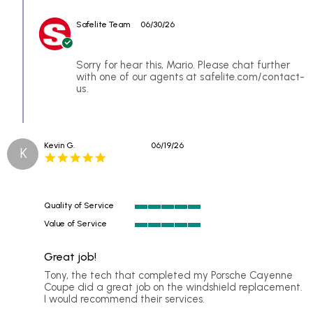
Comments
by
like
by
Mario
to
Safelite Team
06/30/26
Store
L.
repo
Owner
on
tha
on
24
the
Review
Sorry for hear this, Mario. Please chat further
Jun
by
with one of our agents at
safelite.com/contact-
2026
Mario
us
.
L.
on
24
Jun
Kevin G.
06/19/26
2026
K
5.0
star
rating
Quality of Service
5
Value of Service
of
5
5
of
rating
Great job!
5
rating
Review
review
Tony, the tech that completed my Porsche Cayenne
by
stating
Coupe did a great job on the windshield replacement.
Kevin
Great
I would recommend their services.
G.
job!