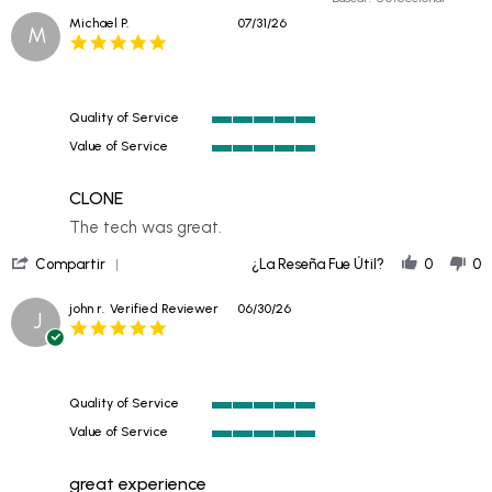
Michael P.
07/31/26
M
5.0
star
rating
Quality of Service
5
Value of Service
of
5
5
of
rating
CLONE
5
rating
Review
review
The tech was great.
by
stating
'
Michael
CLONE
Compartir
¿La Reseña Fue Útil?
0
0
Share
P.
Review
on
john r.
Verified Reviewer
06/30/26
J
by
31
5.0
Michael
Jul
star
P.
2026
rating
on
31
Quality of Service
Jul
5
2026
Value of Service
of
5
5
of
rating
great experience
5