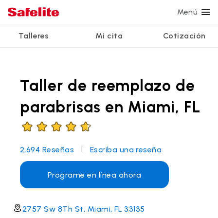
Menú
Talleres
Mi cita
Cotización
Servicios
Servicios de vidrio
Otros servicios
¿Por qué Safelite?
Talleres
Ver todos los servicios
Taller de reemplazo de
Reparación de parabrisas
Reparación de ventanillas eléctricas
Reseñas de clientes
Estamos contratando
Reemplazo de parabrisas
Recalibrado de los sistemas de seguridad
Garantía nacional
parabrisas en Miami, FL
Reemplazo del vidrio trasero
Reparación y reemplazo comercial
Safelite Foundation
Mi cita
Reemplazo de ventanilla lateral
|
2,694
Reseñas
Escriba una reseña
Cotizar + Programar
Reparación de vidrio a domicilio
Programe en línea ahora
2757 Sw 8Th St, Miami, FL 33135