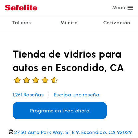
Menú
Talleres
Mi cita
Cotización
Servicios
Servicios de vidrio
Otros servicios
¿Por qué Safelite?
Talleres
Ver todos los servicios
Tienda de vidrios para
Reparación de parabrisas
Reparación de ventanillas eléctricas
Reseñas de clientes
Estamos contratando
Reemplazo de parabrisas
Recalibrado de los sistemas de seguridad
Garantía nacional
autos en Escondido, CA
Reemplazo del vidrio trasero
Reparación y reemplazo comercial
Safelite Foundation
Mi cita
Reemplazo de ventanilla lateral
|
1,261
Reseñas
Escriba una reseña
Cotizar + Programar
Reparación de vidrio a domicilio
Programe en línea ahora
2750 Auto Park Way, STE 9, Escondido, CA 92029