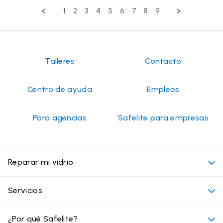
by
1
2
3
4
5
6
7
8
9
Fred
on
26
May
2026
Talleres
Contacto
Centro de ayuda
Empleos
Para agencias
Safelite para empresas
Reparar mi vidrio
Mi cita
Servicios
Costo de servicios de vidrios para autos
Ubicaciones convenientes
¿Por qué Safelite?