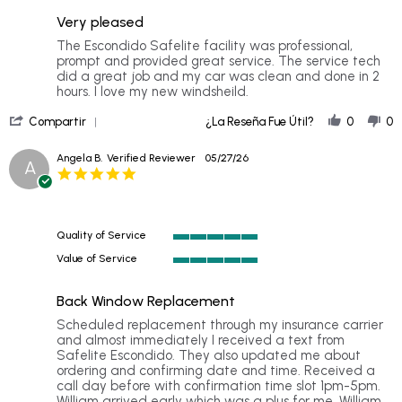
5
of
rating
Very pleased
5
rating
Review
review
The Escondido Safelite facility was professional,
by
stating
prompt and provided great service. The service tech
Rose
Very
did a great job and my car was clean and done in 2
on
pleased
hours. I love my new windsheild.
21
'
Jun
Compartir
¿La Reseña Fue Útil?
0
0
Share
2026
Review
Angela B.
Verified Reviewer
05/27/26
A
by
5.0
Rose
star
on
rating
21
Jun
Quality of Service
2026
5
Value of Service
of
5
5
of
rating
Back Window Replacement
5
rating
Review
review
Scheduled replacement through my insurance carrier
by
stating
and almost immediately I received a text from
Angela
Back
Safelite Escondido. They also updated me about
B.
Window
ordering and confirming date and time. Received a
on
Replacement
call day before with confirmation time slot 1pm-5pm.
27
William arrived early which was a plus for me. William