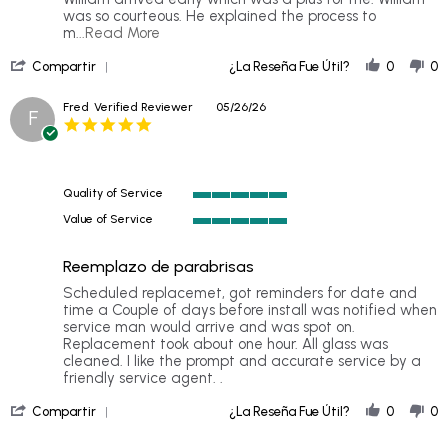
May
was so courteous. He explained the process to
2026
Read
m
...Read More
more
'
about
Compartir
¿La Reseña Fue Útil?
0
0
Share
Scheduled
Review
replacement
Fred
Verified Reviewer
05/26/26
F
by
through
5.0
Angela
my
star
B.
rating
on
27
Quality of Service
May
5
2026
Value of Service
of
5
5
of
rating
Reemplazo de parabrisas
5
rating
Review
review
Scheduled replacemet, got reminders for date and
by
stating
time a Couple of days before install was notified when
Fred
Windshield
service man would arrive and was spot on.
on
Replacement
Replacement took about one hour. All glass was
26
cleaned. I like the prompt and accurate service by a
May
friendly service agent. .
2026
'
Compartir
¿La Reseña Fue Útil?
0
0
Share
Review