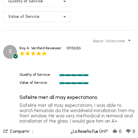
Quality of Service
Value of Service
Buscar:
Seleccionar
Roy A.
Verified Reviewer
07/12/26
R
5.0
star
rating
Quality of Service
5
Value of Service
of
5
5
of
rating
Safelite met all may expectations.
5
rating
Review
review
Safelite met all may expectations. I was able to
by
stating
watch Fernando do the windshield installation from my
Roy
Safelite
front window. He was very methodical in removal and
A.
met
installation of the glass. I would give him an A+
on
all
'
12
may
Compartir
¿La Reseña Fue Útil?
0
0
Share
Jul
expectations.