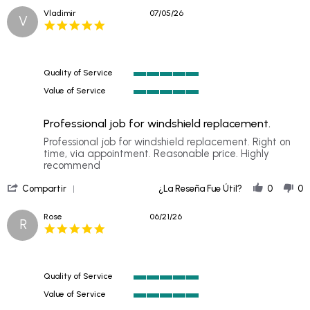
Review
2026
Vladimir
07/05/26
V
by
5.0
Roy
star
A.
rating
on
12
Quality of Service
Jul
5
2026
Value of Service
of
5
5
of
rating
Professional job for windshield replacement.
5
rating
Review
review
Professional job for windshield replacement. Right on
by
stating
time, via appointment. Reasonable price. Highly
Vladimir
Professional
recommend
on
job
'
5
for
Compartir
¿La Reseña Fue Útil?
0
0
Share
Jul
windshield
Review
2026
replacement.
Rose
06/21/26
R
by
5.0
Vladimir
star
on
rating
5
Jul
Quality of Service
2026
5
Value of Service
of
5