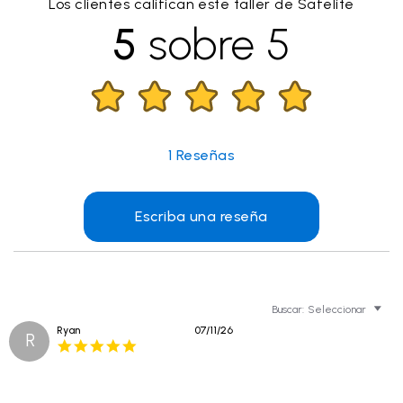
Los clientes califican este taller de Safelite
5
sobre 5
1
Reseñas
Escriba una reseña
Buscar:
Seleccionar
Ryan
07/11/26
R
5.0
star
rating