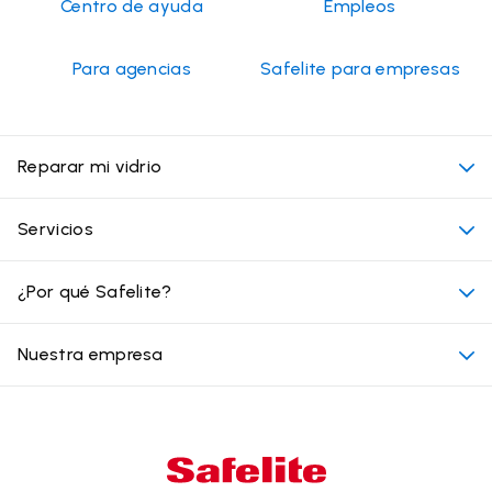
Centro de ayuda
Empleos
Para agencias
Safelite para empresas
Reparar mi vidrio
Mi cita
Servicios
Costo de servicios de vidrios para autos
Ubicaciones convenientes
¿Por qué Safelite?
Vehículos
Más allá del vidrio
Por qué elegir Safelite
Nuestra empresa
Productos
Garantía nacional
Conózcanos
Tipo de daño en el vidrio
Servicio a domicilio y en taller
Líderes
Vidrios para vehículos comerciales y de gran tamaño
Reseñas de clientes