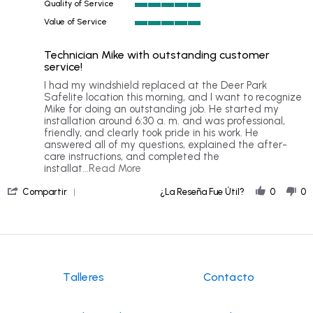
Quality of Service
5
Value of Service
of
5
5
of
rating
Technician Mike with outstanding customer
5
service!
rating
Review
review
I had my windshield replaced at the Deer Park
by
stating
Safelite location this morning, and I want to recognize
Ryan
Technician
Mike for doing an outstanding job. He started my
on
Mike
installation around 6:30 a. m. and was professional,
11
with
friendly, and clearly took pride in his work. He
Jul
outstanding
answered all of my questions, explained the after-
2026
customer
care instructions, and completed the
service!
Read
installat
...Read More
more
'
about
Compartir
¿La Reseña Fue Útil?
0
0
Share
I
Review
had
by
my
Ryan
windshield
on
replaced
11
at
Jul
the
Talleres
Contacto
2026