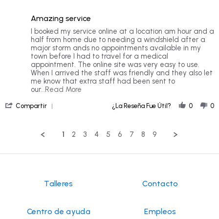
5
5
of
rating
Amazing service
5
rating
Review
review
I booked my service online at a location am hour and a
by
stating
half from home due to needing a windshield after a
Teresa
Amazing
major storm ands no appointments available in my
S.
service
town before I had to travel for a medical
on
appointment. The online site was very easy to use.
28
When I arrived the staff was friendly and they also let
Jun
me know that extra staff had been sent to
2026
Read
our
...Read More
more
'
about
Compartir
¿La Reseña Fue Útil?
0
0
Share
I
Review
booked
by
my
1
2
3
4
5
6
7
8
9
Teresa
service
S.
online
on
at
28
a
Jun
2026
Talleres
Contacto
Centro de ayuda
Empleos