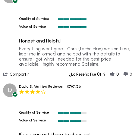
Tim
star
G.
rating
on
12
Quality of Service
Jul
5
2026
Value of Service
of
5
5
of
rating
Honest and Helpful
5
rating
Review
review
Everything went great. Chris (technician) was on time,
by
stating
kept me informed and helped with the details to
Jim
Honest
ensure I got what I needed for the best price
on
and
available. I highly recommend Safelite.
6
Helpful
'
Jul
Compartir
¿La Reseña Fue Útil?
0
0
Share
2026
Review
David S.
Verified Reviewer
07/01/26
D
by
4.0
Jim
star
on
rating
6
Jul
Quality of Service
2026
4
Value of Service
of
4
5
of
rating
If you can get them to show up!