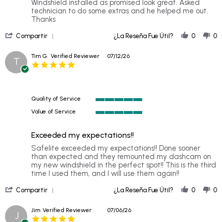
Review
review
Windshield installed as promised look great. Asked
by
stating
technician to do some extras and he helped me out.
Dave
Technician
Thanks
T.
was
'
on
great
Compartir
¿La Reseña Fue Útil?
0
0
Share
12
Review
Jul
Tim G.
Verified Reviewer
07/12/26
T
by
2026
5.0
Dave
star
T.
rating
on
12
Quality of Service
Jul
5
2026
Value of Service
of
5
5
of
rating
Exceeded my expectations!!
5
rating
Review
review
Safelite exceeded my expectations!! Done sooner
by
stating
than expected and they remounted my dashcam on
Tim
Exceeded
my new windshield in the perfect spot!! This is the third
G.
my
time I used them, and I will use them again!!
on
expectations!!
'
12
Compartir
¿La Reseña Fue Útil?
0
0
Share
Jul
Review
2026
Jim
Verified Reviewer
07/06/26
J
by
5.0