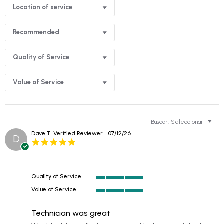
Location of service
Recommended
Quality of Service
Value of Service
Buscar:
Seleccionar
Dave T.
Verified Reviewer
07/12/26
D
5.0
star
rating
Quality of Service
5
Value of Service
of
5
5
of
rating
Technician was great
5
rating