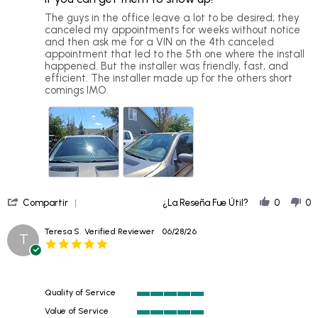
5
rating
Review
review
The guys in the office leave a lot to be desired; they
by
stating
canceled my appointments for weeks without notice
David
If
and then ask me for a VIN on the 4th canceled
S.
you
appointment that led to the 5th one where the install
on
can
happened. But the installer was friendly, fast, and
1
get
efficient. The installer made up for the others short
Jul
them
comings IMO.
2026
to
show
up!
'
Compartir
¿La Reseña Fue Útil?
0
0
Share
Review
Teresa S.
Verified Reviewer
06/28/26
T
by
5.0
David
star
S.
rating
on
1
Quality of Service
Jul
5
2026
Value of Service
of