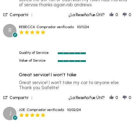
on
of servise.thanks again.rob andrews
27
'
Oct
Compartir
¿La Reseña Fue Útil?
0
0
Share
2024
Review
REBECCA
Comprador verificado
10/11/24
R
by
5.0
rob
star
a.
rating
on
27
Quality of Service
Oct
5
2024
Value of Service
of
5
5
of
rating
Great service! I won’t take
5
rating
Review
review
Great service! I won’t take my car to anyone else.
by
stating
Thank you Safelite!
REBECCA
Great
'
on
service!
Compartir
¿La Reseña Fue Útil?
0
0
Share
11
I
Review
Oct
won’t
JOE
Comprador verificado
10/02/24
J
by
2024
take
5.0
REBECCA
star
on
rating
11
Oct