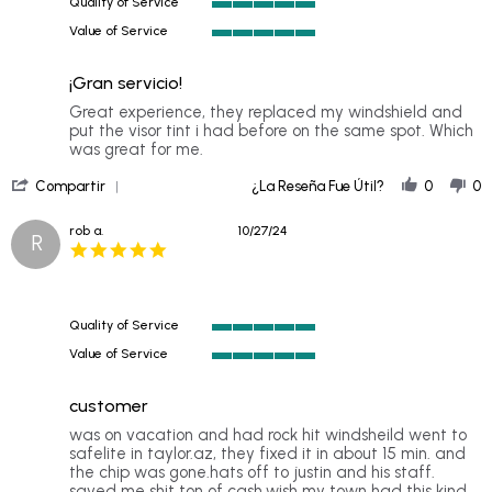
Quality of Service
5
Value of Service
of
5
5
of
rating
¡Gran servicio!
5
rating
Review
review
Great experience, they replaced my windshield and
by
stating
put the visor tint i had before on the same spot. Which
JAMES
Great
was great for me.
on
service!
'
30
Compartir
¿La Reseña Fue Útil?
0
0
Share
Oct
Review
2024
rob a.
10/27/24
R
by
5.0
JAMES
star
on
rating
30
Oct
Quality of Service
2024
5
Value of Service
of
5
5
of
rating
customer
5
rating
Review
review
was on vacation and had rock hit windsheild went to
by
stating
safelite in taylor.az, they fixed it in about 15 min. and
rob
customer
the chip was gone.hats off to justin and his staff.
a.
saved me shit ton of cash.wish my town had this kind