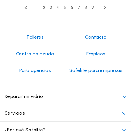
10
and
by
Sep
professional
1
2
3
4
5
6
7
8
9
CHRISTINA
2024
on
10
Sep
2024
Talleres
Contacto
Centro de ayuda
Empleos
Para agencias
Safelite para empresas
Reparar mi vidrio
Mi cita
Servicios
Costo de servicios de vidrios para autos
Ubicaciones convenientes
¿Por qué Safelite?