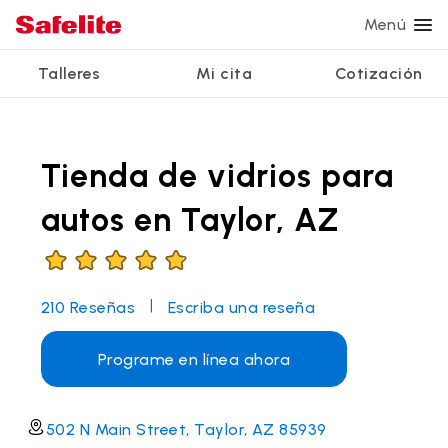
Menú
Talleres
Mi cita
Cotización
Servicios
Servicios de vidrio
Otros servicios
¿Por qué Safelite?
Talleres
Ver todos los servicios
Tienda de vidrios para
Reparación de parabrisas
Reparación de ventanillas eléctricas
Reseñas de clientes
Estamos contratando
Reemplazo de parabrisas
Recalibrado de los sistemas de seguridad
Garantía nacional
autos en Taylor, AZ
Reemplazo del vidrio trasero
Reparación y reemplazo comercial
Safelite Foundation
Mi cita
Reemplazo de ventanilla lateral
|
210
Reseñas
Escriba una reseña
Cotizar + Programar
Reparación de vidrio a domicilio
Programe en línea ahora
502 N Main Street, Taylor, AZ 85939