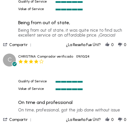
Quality of Service
2024
5
Value of Service
of
5
5
of
rating
Being from out of state,
5
rating
Review
review
Being from out of state, it was quite nice to find such
by
stating
excellent service at an affordable price. ¡Gracias!
JOE
Being
'
on
from
Compartir
¿La Reseña Fue Útil?
0
0
Share
2
out
Review
Oct
of
CHRISTINA
Comprador verificado
09/10/24
C
by
2024
state,
4.0
JOE
star
on
rating
2
Oct
Quality of Service
2024
5
Value of Service
of
5
5
of
rating
On time and professional
5
rating
Review
review
On time, professional, got the job done without issue
by
stating
'
CHRISTINA
On
Compartir
¿La Reseña Fue Útil?
0
0
Share
on
time
Review