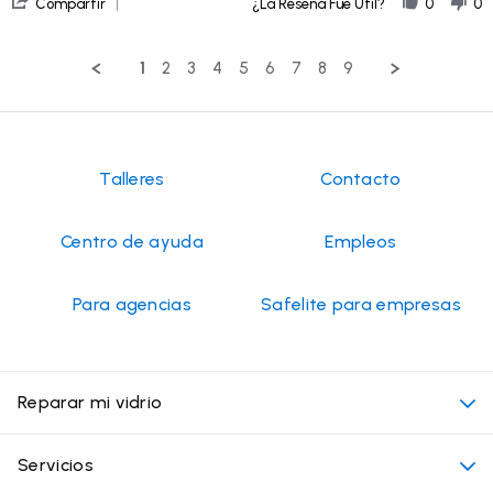
'
Jul
Compartir
¿La Reseña Fue Útil?
0
0
Share
2026
Review
by
1
2
3
4
5
6
7
8
9
Rich
D.
on
14
Jul
2026
Talleres
Contacto
Centro de ayuda
Empleos
Para agencias
Safelite para empresas
Reparar mi vidrio
Mi cita
Servicios