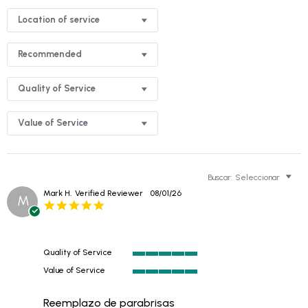
Location of service
Recommended
Quality of Service
Value of Service
Buscar:
Seleccionar
Mark H.
Verified Reviewer
08/01/26
M
5.0
star
rating
Quality of Service
5
Value of Service
of
5
5
of
rating
Reemplazo de parabrisas
5