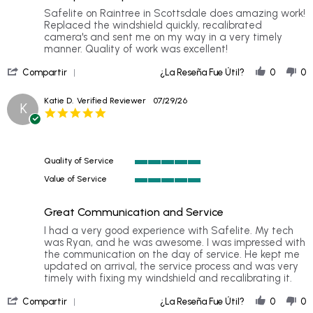
rating
Review
review
Safelite on Raintree in Scottsdale does amazing work!
by
stating
Replaced the windshield quickly, recalibrated
Mark
Windshield
camera's and sent me on my way in a very timely
H.
Replacement
manner. Quality of work was excellent!
on
'
1
Compartir
¿La Reseña Fue Útil?
0
0
Share
Aug
Review
2026
Katie D.
Verified Reviewer
07/29/26
K
by
5.0
Mark
star
H.
rating
on
1
Quality of Service
Aug
5
2026
Value of Service
of
5
5
of
rating
Great Communication and Service
5
rating
Review
review
I had a very good experience with Safelite. My tech
by
stating
was Ryan, and he was awesome. I was impressed with
Katie
Great
the communication on the day of service. He kept me
D.
Communication
updated on arrival, the service process and was very
on
and
timely with fixing my windshield and recalibrating it.
29
Service
'
Jul
Compartir
¿La Reseña Fue Útil?
0
0
Share
2026