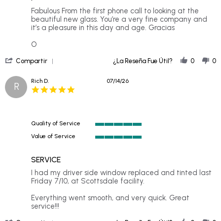
rating
Review
review
Fabulous From the first phone call to looking at the
by
stating
beautiful new glass. You’re a very fine company and
Arlene
F
it’s a pleasure in this day and age. Gracias
on
21
O
Jul
'
2026
Compartir
¿La Reseña Fue Útil?
0
0
Share
Review
Rich D.
07/14/26
R
by
5.0
Arlene
star
on
rating
21
Jul
Quality of Service
2026
5
Value of Service
of
5
5
of
rating
SERVICE
5
rating
Review
review
I had my driver side window replaced and tinted last
by
stating
Friday 7/10, at Scottsdale facility.
Rich
SERVICE
D.
Everything went smooth, and very quick. Great
on
service!!!
14