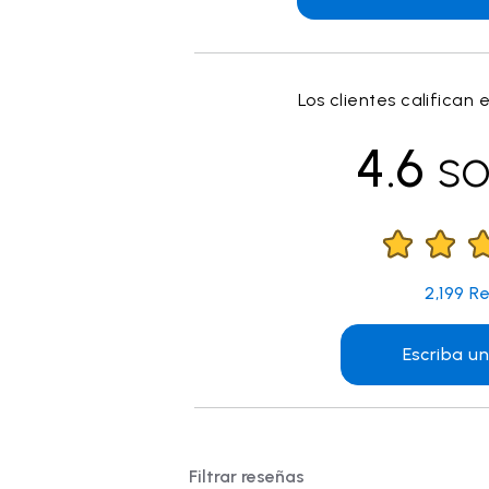
Los clientes califican 
4.6
so
2,199
Re
Escriba u
Filtrar reseñas