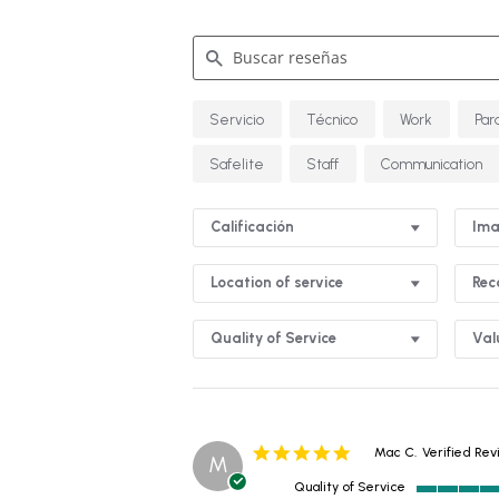
Buscar
Servicio
Técnico
Work
Par
reseñas
Safelite
Staff
Communication
Calificación
Ima
Location of service
Re
Quality of Service
Val
5.0
Mac C.
Verified Re
M
star
Quality of Service
rating