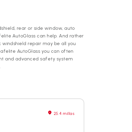
hield, rear or side window, auto
elite AutoGlass can help. And rather
k windshield repair may be all you
Safelite AutoGlass you can often
nt and advanced safety system
.
25.4 millas