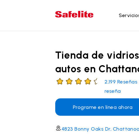
Servicio
Se
Re
Tienda de vidrio
Re
autos en Chatta
Re
Re
2,199
Reseñas
la
reseña
Re
do
Programe en línea ahora
4823 Bonny Oaks Dr, Chattanoo