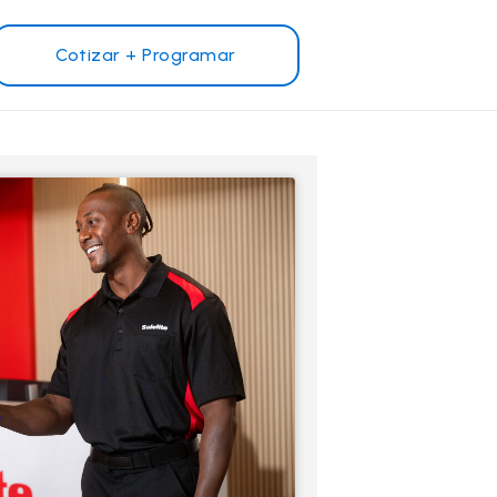
Cotizar + Programar
¿Por qué Safelite?
Reseñas de clientes
Garantía nacional
s
Safelite Foundation