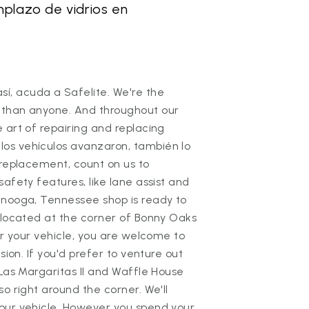
mplazo de vidrios en
, acuda a Safelite. We're the
 than anyone. And throughout our
 art of repairing and replacing
os vehículos avanzaron, también lo
 replacement, count on us to
afety features, like lane assist and
anooga, Tennessee shop is ready to
s located at the corner of Bonny Oaks
or your vehicle, you are welcome to
sion. If you'd prefer to venture out
 Las Margaritas II and Waffle House
o right around the corner. We'll
our vehicle. However you spend your