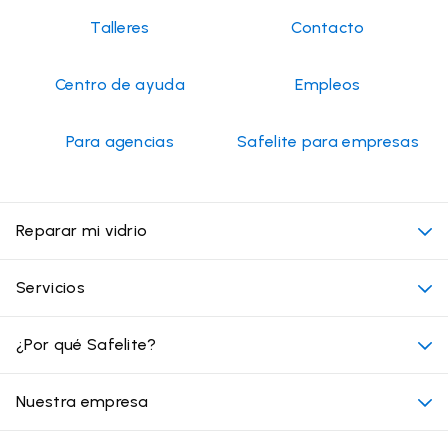
Talleres
Contacto
Centro de ayuda
Empleos
Para agencias
Safelite para empresas
Reparar mi vidrio
Mi cita
Servicios
Costo de servicios de vidrios para autos
Ubicaciones convenientes
¿Por qué Safelite?
Vehículos
Más allá del vidrio
Por qué elegir Safelite
Nuestra empresa
Productos
Garantía nacional