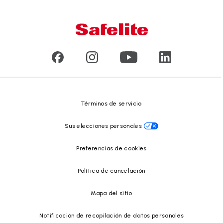
Conózcanos
Tipo de daño en el vidrio
Servicio a domicilio y en taller
Líderes
Vidrios para vehículos comerciales y de gran tamaño
Reseñas de clientes
Comunicados de prensa
Reciclado de vidrio
Safelite Foundation
Centro de recursos
Términos de servicio
Sus elecciones personales
Preferencias de cookies
Política de cancelación
Mapa del sitio
Notificación de recopilación de datos personales